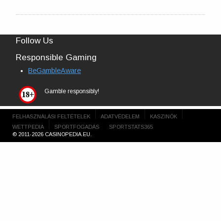
Follow Us
Responsible Gaming
BeGambleAware
Gamble responsibly!
FELHASZNÁLÁSI FELTÉTELEK
ADATVÉDELEM
KASZINÓK
WETTPEDIA
SPORTFOGADÁS
SPORTSTATS365
© 2011-2026 CASINOPEDIA.EU.