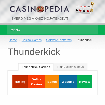
ISMERD MEG A KASZINÓJÁTÉKOKAT
MENU
Home
Casino Games
Software Platforms
Thunderkick
Thunderkick
Thunderkick Games
Thunderkick Casinos
Online
Rating
Bonus
Website
Review
Casino