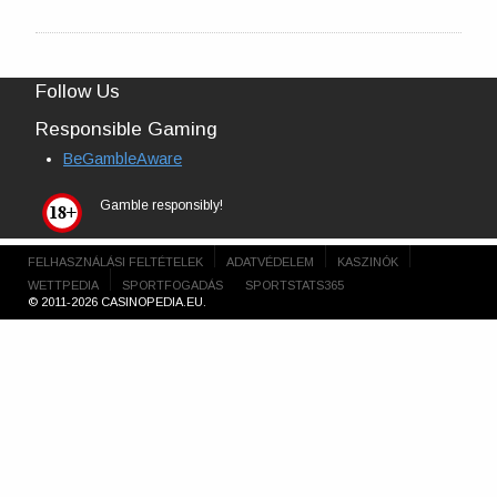
Follow Us
Responsible Gaming
BeGambleAware
Gamble responsibly!
FELHASZNÁLÁSI FELTÉTELEK
ADATVÉDELEM
KASZINÓK
WETTPEDIA
SPORTFOGADÁS
SPORTSTATS365
© 2011-2026 CASINOPEDIA.EU.