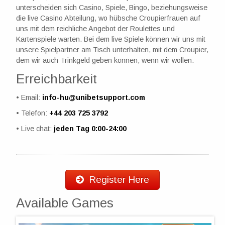
unterscheiden sich Casino, Spiele, Bingo, beziehungsweise
die live Casino Abteilung, wo hübsche Croupierfrauen auf
uns mit dem reichliche Angebot der Roulettes und
Kartenspiele warten. Bei dem live Spiele können wir uns mit
unsere Spielpartner am Tisch unterhalten, mit dem Croupier,
dem wir auch Trinkgeld geben können, wenn wir wollen.
Erreichbarkeit
• Email:
info-hu@unibetsupport.com
• Telefon:
+44 203 725 3792
• Live chat:
jeden Tag 0:00-24:00
Register Here
Available Games