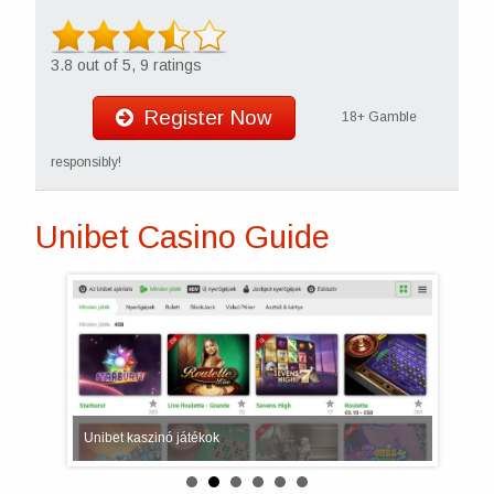
3.8
out of
5
,
9
ratings
Register Now
18+ Gamble
responsibly!
Unibet Casino Guide
Unibet kaszinó játékok
Unibet É