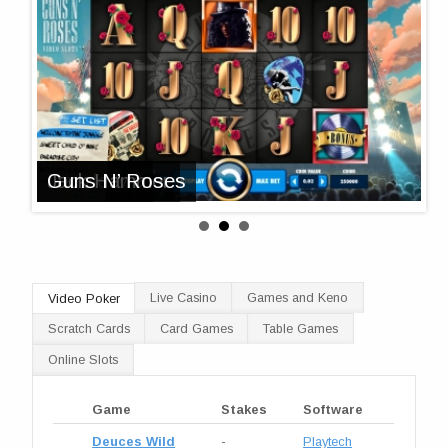
Dazzle Me
Jack Hammer
Guns N’ Roses
N
B
F
Live Casino
Games and Keno
Video Poker
Scratch Cards
Card Games
Table Games
Online Slots
Game
Stakes
Software
Deuces Wild
-
Playtech