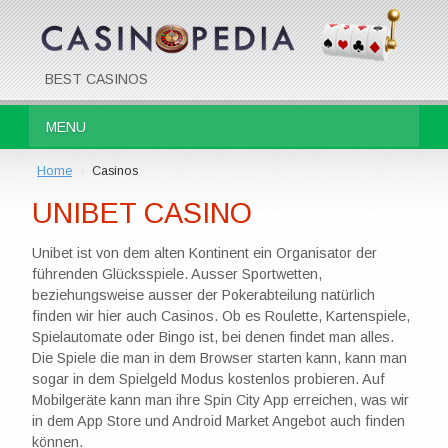
BEST CASINOS
MENU
Home
Casinos
UNIBET CASINO
Unibet ist von dem alten Kontinent ein Organisator der
führenden Glücksspiele. Ausser Sportwetten,
beziehungsweise ausser der Pokerabteilung natürlich
finden wir hier auch Casinos. Ob es Roulette, Kartenspiele,
Spielautomate oder Bingo ist, bei denen findet man alles.
Die Spiele die man in dem Browser starten kann, kann man
sogar in dem Spielgeld Modus kostenlos probieren. Auf
Mobilgeräte kann man ihre Spin City App erreichen, was wir
in dem App Store und Android Market Angebot auch finden
können.