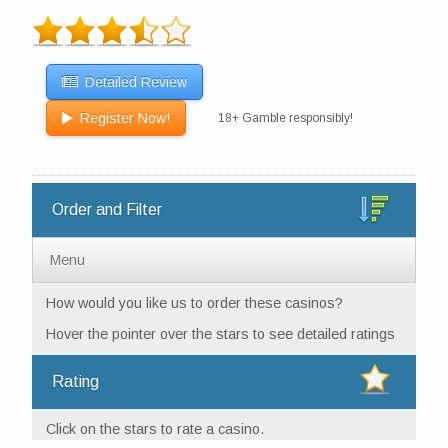
Detailed Review
Register Now!
18+ Gamble responsibly!
Order and Filter
Menu
How would you like us to order these casinos?
Hover the pointer over the stars to see detailed ratings
Rating
Click on the stars to rate a casino.